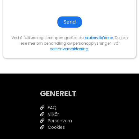
Ved å fullføre registreringen godtar du
brukervilkårene
. Du kan
lese mer om behandling av personopplysninger i vår
personvernerklæring
.
GENERELT
FAQ
Vilkår
Personvern
Cookies